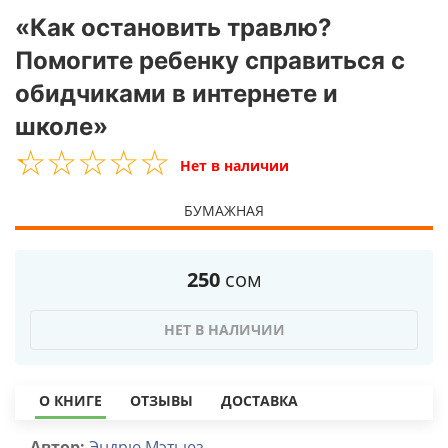
«Как остановить травлю?
Помогите ребенку справиться с
обидчиками в интернете и
школе»
☆
★
☆
★
☆
★
☆
★
☆
★
Нет в наличии
БУМАЖНАЯ
250
сом
НЕТ В НАЛИЧИИ
О КНИГЕ
ОТЗЫВЫ
ДОСТАВКА
Автор:
Эндрю Мэтьюз