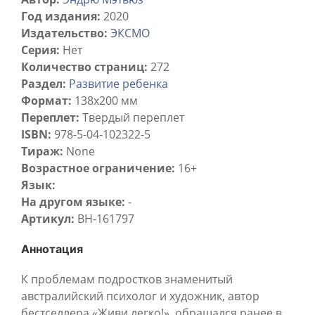
Год издания:
2020
Издательство:
ЭКСМО
Серия:
Нет
Количество страниц:
272
Раздел:
Развитие ребенка
Формат:
138х200 мм
Переплет:
Твердый переплет
ISBN:
978-5-04-102322-5
Тираж:
None
Возрастное ограничение:
16+
Язык:
На другом языке:
-
Артикул:
BH-161797
Аннотация
К проблемам подростков знаменитый
австралийский психолог и художник, автор
бестселлера «Живи легко!», обращался ранее в