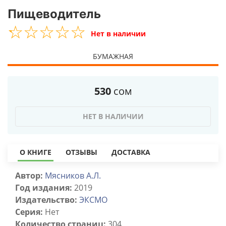
Пищеводитель
☆
★
☆
★
☆
★
☆
★
☆
★
Нет в наличии
БУМАЖНАЯ
530
сом
НЕТ В НАЛИЧИИ
О КНИГЕ
ОТЗЫВЫ
ДОСТАВКА
Автор:
Мясников А.Л.
Год издания:
2019
Издательство:
ЭКСМО
Серия:
Нет
Количество страниц:
304