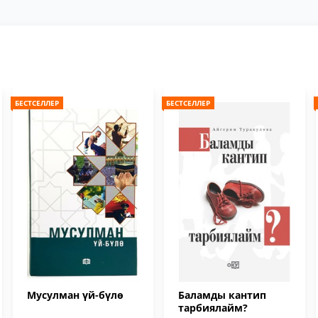
БЕСТСЕЛЛЕР
БЕСТСЕЛЛЕР
Мусулман үй-бүлө
Баламды кантип
тарбиялайм?