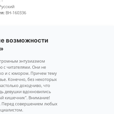
:
-
Русский
л:
BH-160336
тые возможности
ь»
 огромным энтузиазмом
 с читателями. Они не
ко и с юмором. Причем тему
вье. Конечно, без некоторых
настолько доходчиво, что
едь девушки вдохновились
й кишечник". Внимание!
а. Перед совершением любых
ециалистом.