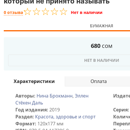
который не принято называть
☆
★
☆
★
☆
★
☆
★
☆
★
0 отзыва
Нет в наличии
БУМАЖНАЯ
680
сом
НЕТ В НАЛИЧИИ
Характеристики
Оплата
Авторы:
Нина Брокманн
,
Эллен
Издате
Стёкен Даль
Год издания:
2019
Серия:
Раздел:
Красота, здоровье и спорт
Количе
Формат:
120x177 мм
Перепл