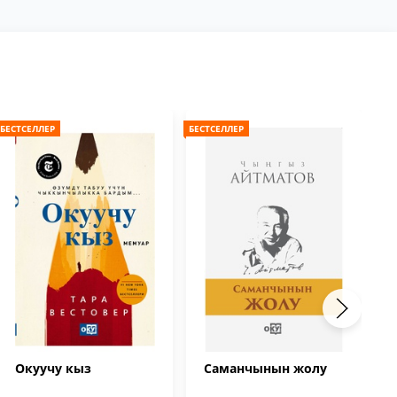
БЕСТСЕЛЛЕР
БЕСТСЕЛЛЕР
БЕС
Окуучу кыз
Саманчынын жолу