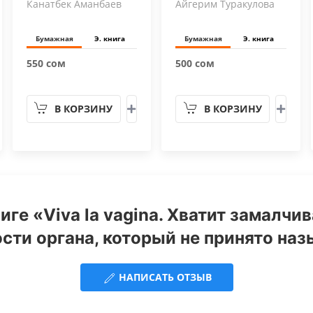
Канатбек Аманбаев
Айгерим Туракулова
Бумажная
Э. книга
Бумажная
Э. книга
550 сом
500 сом
В КОРЗИНУ
В КОРЗИНУ
иге «Viva la vagina. Хватит замалчи
ти органа, который не принято наз
НАПИСАТЬ ОТЗЫВ