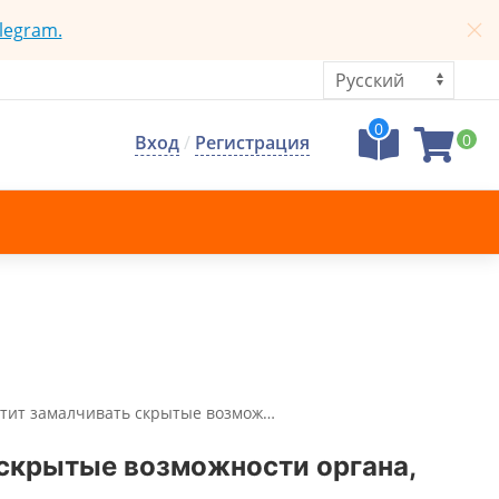
legram.
0
0
Вход
/
Регистрация
Хватит замалчивать скрытые возмож…
ь скрытые возможности органа,