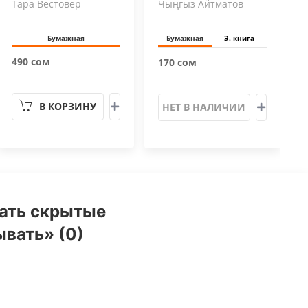
Тара Вестовер
Чыңгыз Айтматов
Бумажная
Бумажная
Э. книга
490 сом
170 сом
В КОРЗИНУ
НЕТ В НАЛИЧИИ
вать скрытые
ывать» (0)