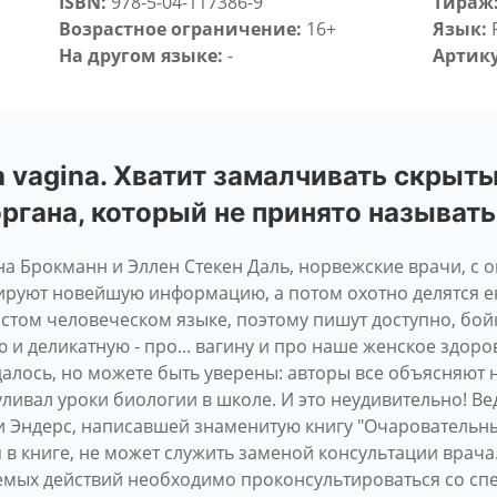
ISBN:
978-5-04-117386-9
Тираж
Возрастное ограничение:
16+
Язык:
На другом языке:
-
Артику
la vagina. Хватит замалчивать скры
ргана, который не принято называт
на Брокманн и Эллен Стекен Даль, норвежские врачи, с
ируют новейшую информацию, а потом охотно делятся ею
остом человеческом языке, поэтому пишут доступно, бой
и деликатную - про... вагину и про наше женское здоро
алось, но можете быть уверены: авторы все объясняют 
гуливал уроки биологии в школе. И это неудивительно! В
 Эндерс, написавшей знаменитую книгу "Очаровательны
в книге, не может служить заменой консультации врач
мых действий необходимо проконсультироваться со сп