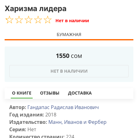
Харизма лидера
☆
★
☆
★
☆
★
☆
★
☆
★
Нет в наличии
БУМАЖНАЯ
1550
сом
НЕТ В НАЛИЧИИ
О КНИГЕ
ОТЗЫВЫ
ДОСТАВКА
Автор:
Гандапас Радислав Иванович
Год издания:
2018
Издательство:
Манн, Иванов и Фербер
Серия:
Нет
Количество страниц:
224