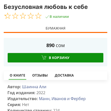
Безусловная любовь к себе
☆
★
☆
★
☆
★
☆
★
☆
★
В наличии
БУМАЖНАЯ
890
сом
В КОРЗИНУ
О КНИГЕ
ОТЗЫВЫ
ДОСТАВКА
Автор:
Шаинна Али
Год издания:
2022
Издательство:
Манн, Иванов и Фербер
Серия:
Нет
Количество страниц:
224