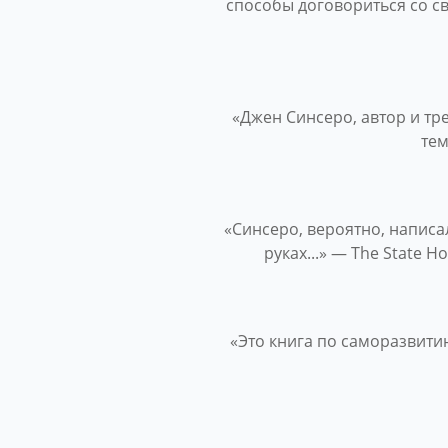
способы договориться со с
«Джен Синсеро, автор и т
тем
«Синсеро, вероятно, написа
руках...» — The State 
«Это книга по саморазвити