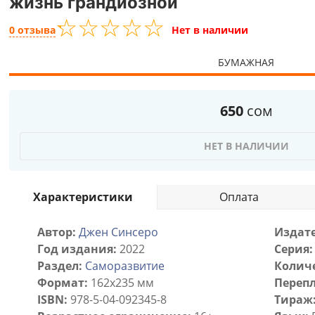
жизнь грандиозной
☆
★
☆
★
☆
★
☆
★
☆
★
0 отзыва
Нет в наличии
БУМАЖНАЯ
650
сом
НЕТ В НАЛИЧИИ
Характеристики
Оплата
Автор:
Джен Синсеро
Издате
Год издания:
2022
Серия:
Раздел:
Саморазвитие
Количе
Формат:
162x235 мм
Перепл
ISBN:
978-5-04-092345-8
Тираж