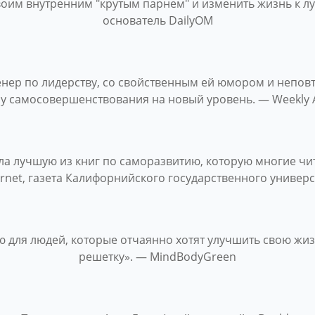
воим внутренним "крутым парнем" и изменить жизнь к л
основатель DailyOM
ренер по лидерству, со свойственным ей юмором и непо
у самосовершенствования на новый уровень. — Weekly A
ла лучшую из книг по саморазвитию, которую многие чи
Hornet, газета Калифорнийского государственного универ
ю для людей, которые отчаянно хотят улучшить свою жизн
решетку». — MindBodyGreen