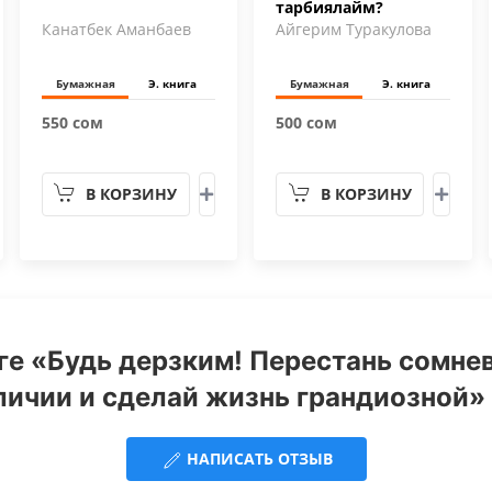
тарбиялайм?
Канатбек Аманбаев
Айгерим Туракулова
Бумажная
Э. книга
Бумажная
Э. книга
550 сом
500 сом
В КОРЗИНУ
В КОРЗИНУ
ге «Будь дерзким! Перестань сомнев
личии и сделай жизнь грандиозной» 
НАПИСАТЬ ОТЗЫВ