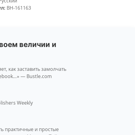
Русский
л:
BH-161163
своем величии и
ет, как заставить замолчать
cebook…» — Bustle.com
ishers Weekly
сть практичные и простые