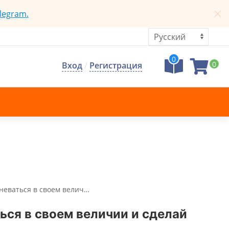
legram.
0
0
Вход
/
Регистрация
неваться в своем велич…
ься в своем величии и сделай