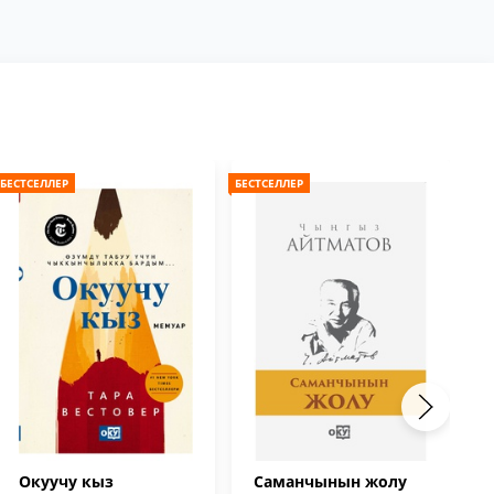
БЕСТСЕЛЛЕР
БЕСТСЕЛЛЕР
БЕС
Окуучу кыз
Саманчынын жолу