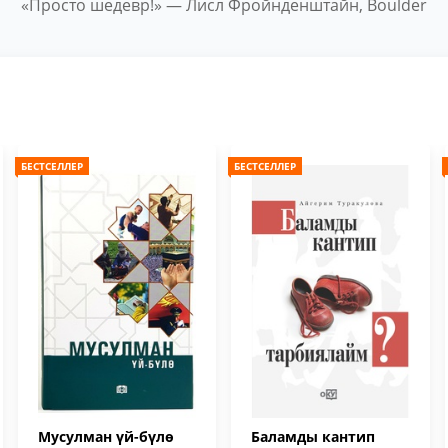
«Просто шедевр!» — Лисл Фройнденштайн, Boulder
БЕСТСЕЛЛЕР
БЕСТСЕЛЛЕР
Мусулман үй-бүлө
Баламды кантип