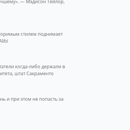
учшему». — Мэдисон Тейлор,
вторимым стилем поднимает
libi
татели когда-либо держали в
ситета, штат Сакраменто
ь и при этом не попасть за