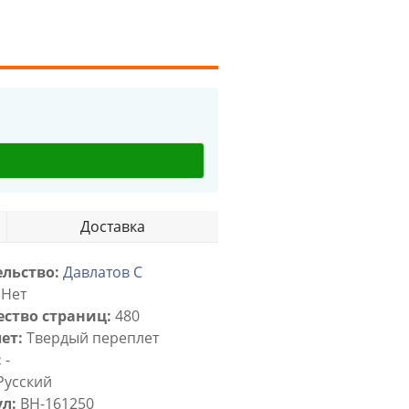
Доставка
льство:
Давлатов С
Нет
ство страниц:
480
ет:
Твердый переплет
:
-
Русский
л:
BH-161250