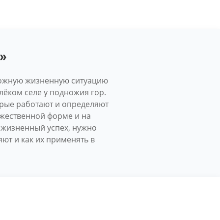
а»
сложную жизненную ситуацию
лёком селе у подножия гор.
орые работают и определяют
дожественной форме и на
 жизненный успех, нужно
ют и как их применять в