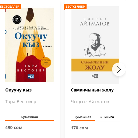
БЕСТСЕЛЛЕР
БЕСТСЕЛЛЕР
БЕС
Окуучу кыз
Саманчынын жолу
Тара Вестовер
Чыңгыз Айтматов
Бумажная
Бумажная
Э. книга
490 сом
170 сом