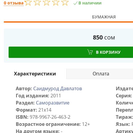
☆
★
☆
★
☆
★
☆
★
☆
★
0 отзыва
В наличии
БУМАЖНАЯ
850
сом
В КОРЗИНУ
Характеристики
Оплата
Автор:
Саидмурод Давлатов
Издате
Год издания:
2011
Серия:
Раздел:
Саморазвитие
Количе
Формат:
21х14
Перепл
ISBN:
978-9967-26-463-2
Тираж
Возрастное ограничение:
12+
Язык:
На другом языке:
-
Артику