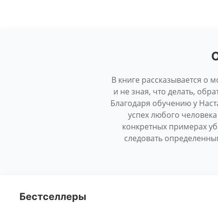
О
В книге рассказывается о 
и не зная, что делать, об
Благодаря обучению у Наст
успех любого человека 
конкретных примерах уб
следовать определенным
Бестселлеры