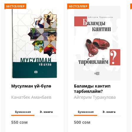
БЕСТСЕЛЛЕР
БЕСТСЕЛЛЕР
Мусулман үй-бүлө
Баламды кантип
тарбиялайм?
Канатбек Аманбаев
Айгерим Туракулова
Бумажная
Э. книга
Бумажная
Э. книга
550 сом
500 сом