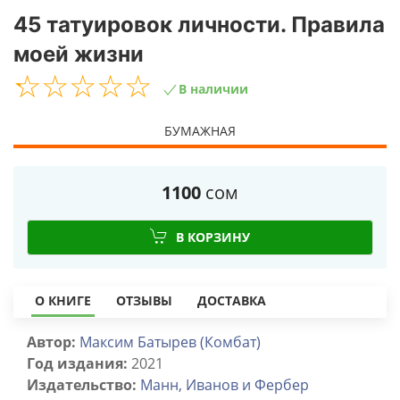
45 татуировок личности. Правила
моей жизни
☆
★
☆
★
☆
★
☆
★
☆
★
В наличии
БУМАЖНАЯ
1100
сом
В КОРЗИНУ
О КНИГЕ
ОТЗЫВЫ
ДОСТАВКА
Автор:
Максим Батырев (Комбат)
Год издания:
2021
Издательство:
Манн, Иванов и Фербер