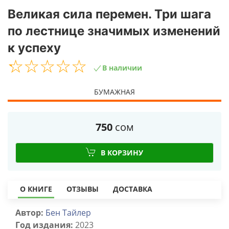
Великая сила перемен. Три шага
по лестнице значимых изменений
к успеху
☆
★
☆
★
☆
★
☆
★
☆
★
В наличии
БУМАЖНАЯ
750
сом
В КОРЗИНУ
О КНИГЕ
ОТЗЫВЫ
ДОСТАВКА
Автор:
Бен Тайлер
Год издания:
2023