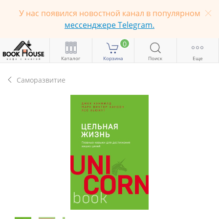
У нас появился новостной канал в популярном
мессенджере Telegram.
0
Каталог
Корзина
Поиск
Еще
Саморазвитие