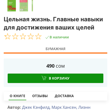
Цельная жизнь. Главные навыки
для достижения ваших целей
☆
★
☆
★
☆
★
☆
★
☆
★
В наличии
БУМАЖНАЯ
490
сом
В КОРЗИНУ
О КНИГЕ
ОТЗЫВЫ
ДОСТАВКА
Автор:
Джек Кэнфилд, Марк Хансен, Лиэнн