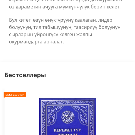
өз дараметин ачууга мүмкүнчүлүк берип келет.
Бул китеп өзүн өнүктүрүүнү каалаган, лидер
болуунун, тил табышуунун, таасирлүү болуунун
сырларын үйрөнгүсү келген жалпы
окурмандарга арналат.
Бестселлеры
БЕСТСЕЛЛЕР