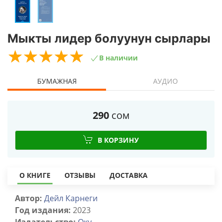
Мыкты лидер болуунун сырлары
☆
★
☆
★
☆
★
☆
★
☆
★
В наличии
БУМАЖНАЯ
АУДИО
290
сом
В КОРЗИНУ
О КНИГЕ
ОТЗЫВЫ
ДОСТАВКА
Автор:
Дейл Карнеги
Год издания:
2023