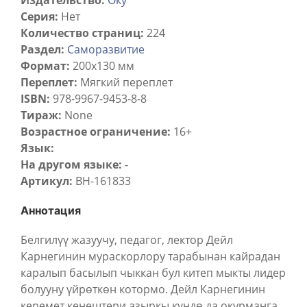
Издательство:
Оку
Серия:
Нет
Количество страниц:
224
Раздел:
Саморазвитие
Формат:
200х130 мм
Переплет:
Мягкий переплет
ISBN:
978-9967-9453-8-8
Тираж:
None
Возрастное ограничение:
16+
Язык:
На другом языке:
-
Артикул:
BH-161833
Аннотация
Белгилүү жазуучу, педагог, лектор Дейл
Карнегинин мураскорлору тарабынан кайрадан
каралып басылып чыккан бул китеп мыкты лидер
болууну үйрөткөн котормо. Дейл Карнегинин
керемет кеңештери азыркы күндө да окурманга