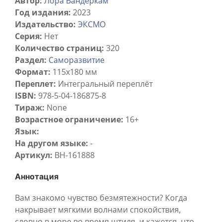
Автор:
Лора Вандеркам
Год издания:
2023
Издательство:
ЭКСМО
Серия:
Нет
Количество страниц:
320
Раздел:
Саморазвитие
Формат:
115x180 мм
Переплет:
Интегральный переплёт
ISBN:
978-5-04-186875-8
Тираж:
None
Возрастное ограничение:
16+
Язык:
На другом языке:
-
Артикул:
BH-161888
Аннотация
Вам знакомо чувство безмятежности? Когда
накрывает мягкими волнами спокойствия,
словно в море во время штиля, и кажется, что