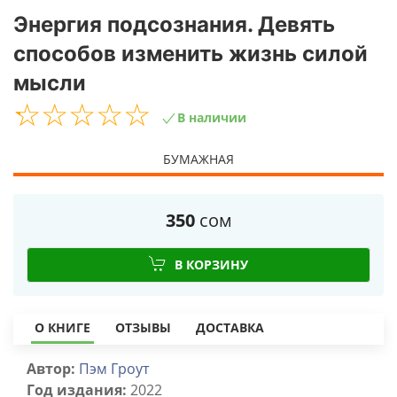
Энергия подсознания. Девять
способов изменить жизнь силой
мысли
☆
★
☆
★
☆
★
☆
★
☆
★
В наличии
БУМАЖНАЯ
350
сом
В КОРЗИНУ
О КНИГЕ
ОТЗЫВЫ
ДОСТАВКА
Автор:
Пэм Гроут
Год издания:
2022