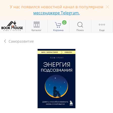
У нас появился новостной канал в популярном
мессенджере Telegram.
0
Каталог
Корзина
Поиск
Еще
Саморазвитие