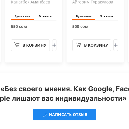
Канатбек Аманбаев
Айгерим Туракулова
Бумажная
Э. книга
Бумажная
Э. книга
550 сом
500 сом
В КОРЗИНУ
В КОРЗИНУ
«Без своего мнения. Как Google, Fa
ple лишают вас индивидуальности» 
НАПИСАТЬ ОТЗЫВ