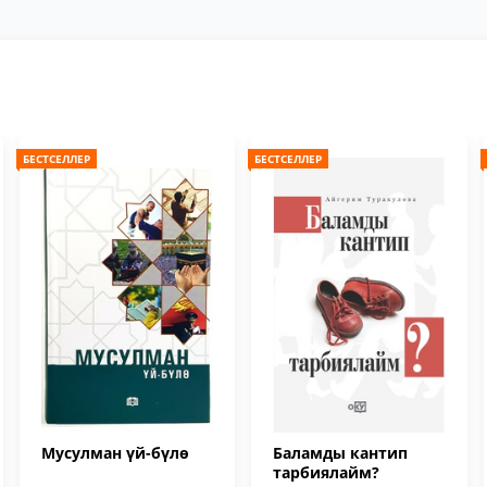
БЕСТСЕЛЛЕР
БЕСТСЕЛЛЕР
Мусулман үй-бүлө
Баламды кантип
тарбиялайм?