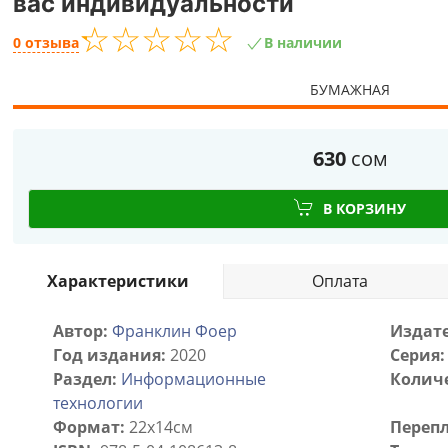
вас индивидуальности
☆
★
☆
★
☆
★
☆
★
☆
★
0 отзыва
В наличии
БУМАЖНАЯ
630
сом
В КОРЗИНУ
Характеристики
Оплата
Автор:
Франклин Фоер
Издате
Год издания:
2020
Серия:
Раздел:
Информационные
Количе
технологии
Формат:
22х14см
Перепл