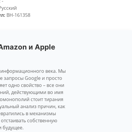
:
-
Русский
л:
BH-161358
 Amazon и Apple
ди информационного века. Мы
е запросы Google и просто
ет одно свойство – все они
ний, действующими во имя
номонополий стоит тирания
уальный анализ причин, как
евратились в механизмы
 отстаивать собственную
и будущее.