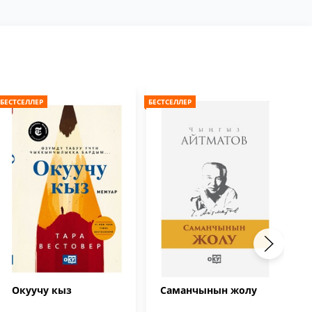
БЕСТСЕЛЛЕР
БЕСТСЕЛЛЕР
БЕС
Окуучу кыз
Саманчынын жолу