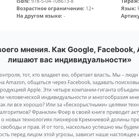
ISBN:
978-5-04-108613-8
Тираж
Возрастное ограничение:
12+
Язык:
На другом языке:
-
Артику
воего мнения. Как Google, Facebook,
лишают вас индивидуальности»
нтроля, тот, кто владеет ею, обретает власть. Мы – лю
на Amazon, общаться через Facebook, задавать поисковы
продукцией Apple. Эти четыре компании-гиганта объединя
ми человеческой индивидуальности и многообразия мне
 так ли все хорошо? Или за «бескорыстными» целями тех
алгоритмов? Франклин Фоер в своей книге приводит акт
 о новых технологиях пионеров Кремниевой долины пр
 свободы и прав. И от того, насколько успешно мы будем
сть перед лицом этой угрозы, зависит наше настоящее 