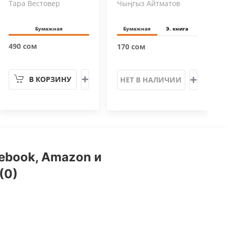
Тара Вестовер
Чыңгыз Айтматов
Бумажная
Бумажная
Э. книга
490 сом
170 сом
В КОРЗИНУ
НЕТ В НАЛИЧИИ
cebook, Amazon и
(0)