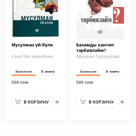
Мусулман үй-бүлө
Баламды кантип
тарбиялайм?
Канатбек Аманбаев
Айгерим Туракулова
Бумажная
Э. книга
Бумажная
Э. книга
550 сом
500 сом
В КОРЗИНУ
В КОРЗИНУ