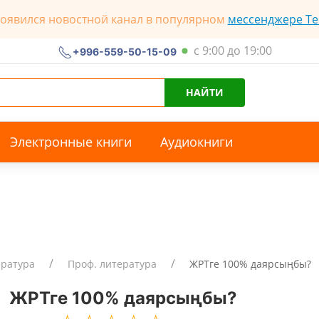
появился новостной канал в популярном
мессенджере Te
с 9:00 до 19:00
+996-559-50-15-09
НАЙТИ
Электронные книги
Аудиокниги
ература
Проф. литература
ЖРТге 100% даярсыңбы?
ЖРТге 100% даярсыңбы?