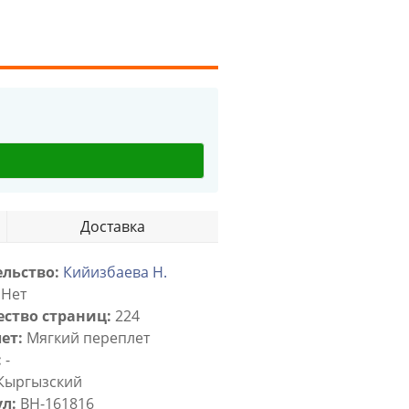
Доставка
льство:
Кийизбаева Н.
Нет
ство страниц:
224
ет:
Мягкий переплет
:
-
Кыргызский
л:
BH-161816