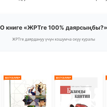
О книге «ЖРТге 100% даярсыңбы?
ЖРТге даярдануу үчүн кошумча окуу куралы
БЕСТСЕЛЛЕР
БЕСТСЕЛЛЕР