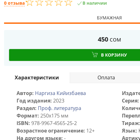
☆
★
☆
★
☆
★
☆
★
☆
★
0 отзыва
В наличии
БУМАЖНАЯ
450
сом
В КОРЗИНУ
Характеристики
Оплата
Автор:
Наргиза Кийизбаева
Издате
Год издания:
2023
Серия:
Раздел:
Проф. литература
Количе
Формат:
250х175 мм
Перепл
ISBN:
978-9967-4565-25-2
Тираж
Возрастное ограничение:
12+
Язык:
На другом языке:
-
Артику