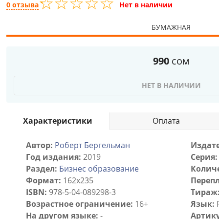
☆
★
☆
★
☆
★
☆
★
☆
★
0 отзыва
Нет в наличии
БУМАЖНАЯ
990
сом
НЕТ В НАЛИЧИИ
Характеристики
Оплата
Автор:
Роберт Бергельман
Издате
Год издания:
2019
Серия:
Раздел:
Бизнес образование
Количе
Формат:
162x235
Перепл
ISBN:
978-5-04-089298-3
Тираж
Возрастное ограничение:
16+
Язык:
На другом языке:
-
Артику