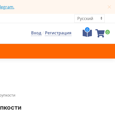
legram.
0
0
Вход
/
Регистрация
хрупкости
упкости