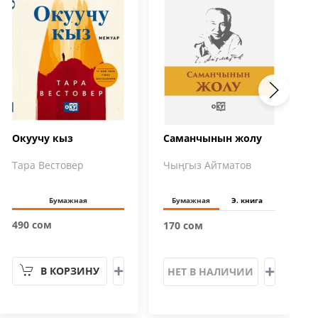
Окуучу кыз
Саманчынын жолу
Тара Вестовер
Чыңгыз Айтматов
Бумажная
Бумажная
Э. книга
490 сом
170 сом
В КОРЗИНУ
НЕТ В НАЛИЧИИ