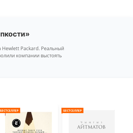
упкости»
а Hewlett Packard. Реальный
волили компании выстоять
БЕСТСЕЛЛЕР
БЕСТСЕЛЛЕР
БЕС