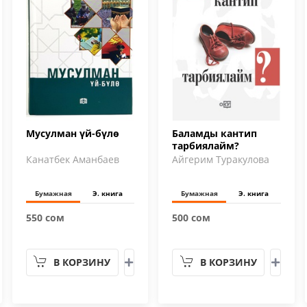
Мусулман үй-бүлө
Баламды кантип
тарбиялайм?
Канатбек Аманбаев
Айгерим Туракулова
Бумажная
Э. книга
Бумажная
Э. книга
550 сом
500 сом
В КОРЗИНУ
В КОРЗИНУ