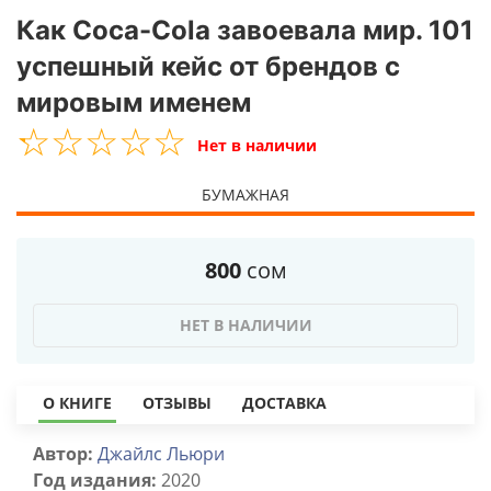
Как Coca-Cola завоевала мир. 101
успешный кейс от брендов с
мировым именем
☆
★
☆
★
☆
★
☆
★
☆
★
Нет в наличии
БУМАЖНАЯ
800
сом
НЕТ В НАЛИЧИИ
О КНИГЕ
ОТЗЫВЫ
ДОСТАВКА
Автор:
Джайлс Льюри
Год издания:
2020