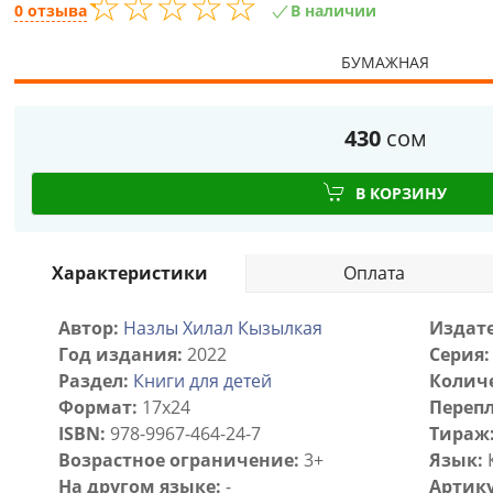
☆
★
☆
★
☆
★
☆
★
☆
★
0 отзыва
В наличии
БУМАЖНАЯ
430
сом
В КОРЗИНУ
Характеристики
Оплата
Автор:
Назлы Хилал Кызылкая
Издате
Год издания:
2022
Серия:
Раздел:
Книги для детей
Количе
Формат:
17х24
Перепл
ISBN:
978-9967-464-24-7
Тираж
Возрастное ограничение:
3+
Язык:
На другом языке:
-
Артику