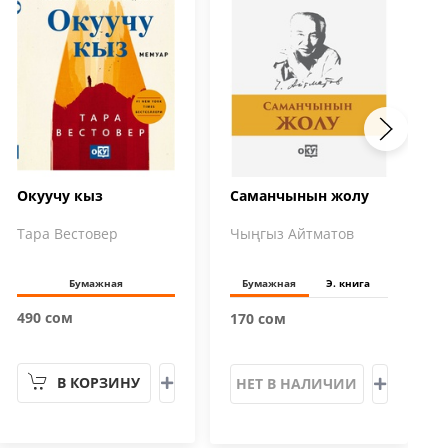
Окуучу кыз
Саманчынын жолу
Тара Вестовер
Чыңгыз Айтматов
Бумажная
Бумажная
Э. книга
490 сом
170 сом
В КОРЗИНУ
НЕТ В НАЛИЧИИ