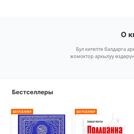
О к
Бул китепте балдарга а
жомоктор аркылуу өздөрүн
Бестселлеры
БЕСТСЕЛЛЕР
БЕСТСЕЛЛЕР