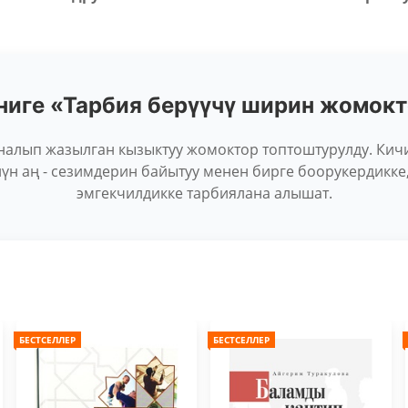
ниге «Тарбия берүүчү ширин жомок
рналып жазылган кызыктуу жомоктор топтоштурулду. Кич
үн аң - сезимдерин байытуу менен бирге боорукердикке
эмгекчилдикке тарбиялана алышат.
БЕСТСЕЛЛЕР
БЕСТСЕЛЛЕР