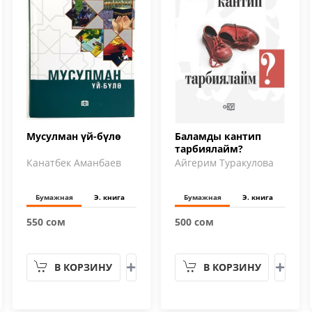
Мусулман үй-бүлө
Баламды кантип
тарбиялайм?
Канатбек Аманбаев
Айгерим Туракулова
Бумажная
Э. книга
Бумажная
Э. книга
550 сом
500 сом
В КОРЗИНУ
В КОРЗИНУ