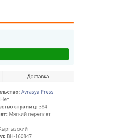
Доставка
льство:
Avrasya Press
Нет
ство страниц:
384
ет:
Мягкий переплет
:
-
Кыргызский
л:
BH-160847