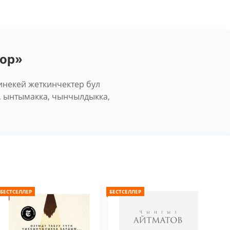
тор»
инекей жеткинчектер бул
, ынтымакка, чынчылдыкка,
БЕСТСЕЛЛЕР
БЕСТСЕЛЛЕР
БЕС