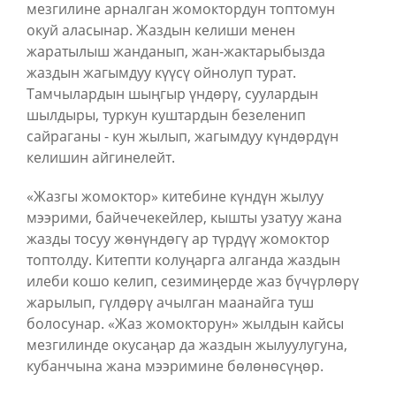
мезгилине арналган жомоктордун топтомун
окуй аласынар. Жаздын келиши менен
жаратылыш жанданып, жан-жактарыбызда
жаздын жагымдуу күүсү ойнолуп турат.
Тамчылардын шыңгыр үндөрү, суулардын
шылдыры, туркун куштардын безеленип
сайраганы - кун жылып, жагымдуу күндөрдүн
келишин айгинелейт.
«Жазгы жомоктор» китебине күндүн жылуу
мээрими, байчечекейлер, кышты узатуу жана
жазды тосуу жөнүндөгү ар түрдүү жомоктор
топтолду. Китепти колуңарга алганда жаздын
илеби кошо келип, сезимиңерде жаз бүчүрлөрү
жарылып, гүлдөрү ачылган маанайга туш
болосунар. «Жаз жомокторун» жылдын кайсы
мезгилинде окусаңар да жаздын жылуулугуна,
кубанчына жана мээримине бөлөнөсүңөр.