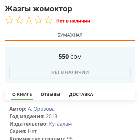
Жазгы жомоктор
☆
★
☆
★
☆
★
☆
★
☆
★
Нет в наличии
БУМАЖНАЯ
550
сом
НЕТ В НАЛИЧИИ
О КНИГЕ
ОТЗЫВЫ
ДОСТАВКА
Автор:
А. Орозова
Год издания:
2018
Издательство:
Кутаалам
Серия:
Нет
Количество страниц:
96