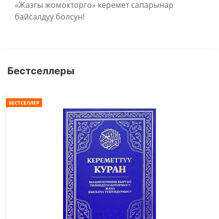
«Жазгы жомокторго» керемет сапарынар
байсалдуу болсун!
Бестселлеры
БЕСТСЕЛЛЕР