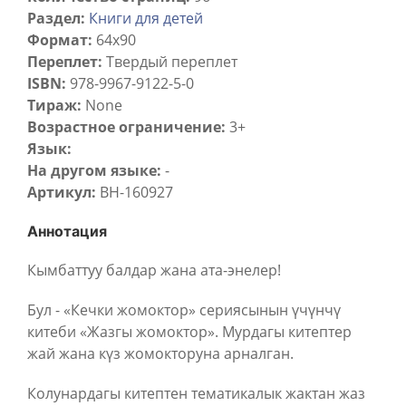
Раздел:
Книги для детей
Формат:
64х90
Переплет:
Твердый переплет
ISBN:
978-9967-9122-5-0
Тираж:
None
Возрастное ограничение:
3+
Язык:
На другом языке:
-
Артикул:
BH-160927
Аннотация
Кымбаттуу балдар жана ата-энелер!
Бул - «Кечки жомоктор» сериясынын үчүнчү
китеби «Жазгы жомоктор». Мурдагы китептер
жай жана күз жомокторуна арналган.
Колунардагы китептен тематикалык жактан жаз