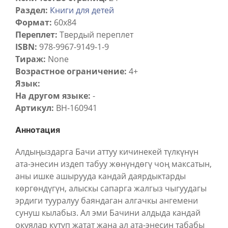
Раздел:
Книги для детей
Формат:
60х84
Переплет:
Твердый переплет
ISBN:
978-9967-9149-1-9
Тираж:
None
Возрастное ограничение:
4+
Язык:
На другом языке:
-
Артикул:
BH-160941
Аннотация
Алдыңыздарга Бачи аттуу кичинекей түлкүнүн
ата-энесин издеп табуу жөнүндөгү чоң максатын,
аны ишке ашырууда кандай даярдыктарды
көргөндүгүн, алыскы сапарга жалгыз чыгуудагы
эрдиги тууралуу баяндаган алгачкы ангемени
сунуш кылабыз. Ал эми Бачини алдыда кандай
окуялар күтүп жатат жана ал ата-энесин табабы