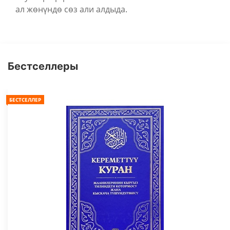
ал жөнүндө сөз али алдыда.
Бестселлеры
БЕСТСЕЛЛЕР