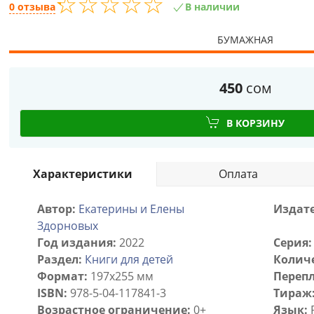
☆
★
☆
★
☆
★
☆
★
☆
★
0 отзыва
В наличии
БУМАЖНАЯ
450
сом
В КОРЗИНУ
Характеристики
Оплата
Автор:
Екатерины и Елены
Издате
Здорновых
Год издания:
2022
Серия:
Раздел:
Книги для детей
Количе
Формат:
197x255 мм
Перепл
ISBN:
978-5-04-117841-3
Тираж
Возрастное ограничение:
0+
Язык: