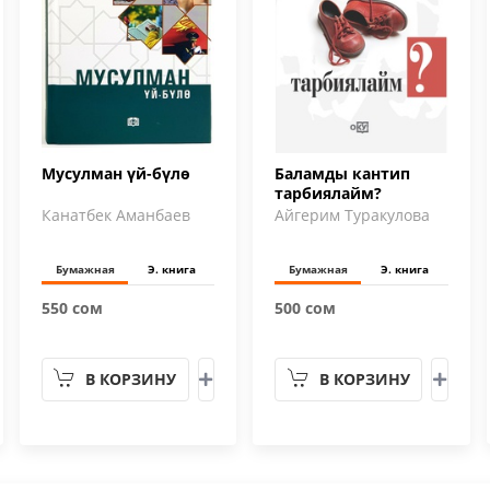
Мусулман үй-бүлө
Баламды кантип
тарбиялайм?
Канатбек Аманбаев
Айгерим Туракулова
Бумажная
Э. книга
Бумажная
Э. книга
550 сом
500 сом
В КОРЗИНУ
В КОРЗИНУ