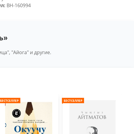
л:
BH-160994
ь»
а", "Айога" и другие.
БЕСТСЕЛЛЕР
БЕСТСЕЛЛЕР
БЕС