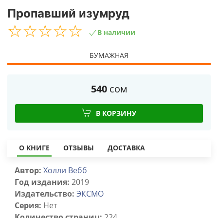
Пропавший изумруд
☆
★
☆
★
☆
★
☆
★
☆
★
В наличии
БУМАЖНАЯ
540
сом
В КОРЗИНУ
О КНИГЕ
ОТЗЫВЫ
ДОСТАВКА
Автор:
Холли Вебб
Год издания:
2019
Издательство:
ЭКСМО
Серия:
Нет
Количество страниц:
224