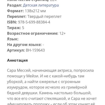
Раздел:
Детская литература
Формат:
138x212 мм
Переплет:
Твердый переплет
ISBN:
978-5-699-88384-4
Тираж:
5
Возрастное ограничение:
12+
Язык:
На другом языке:
-
Артикул:
BH-159643
Аннотация
Сара Мессей, начинающая актриса, попросила
помощи у Мейзи. И не с какой-нибудь там
уборкой, а найти ожерелье с огромным
изумрудом, которое исчезло из гримёрной
бедной девушки. Камень настолько большой,
что все его считают стекляшкой, и Сара не хочет
афишировать пропажу – если об этом узнает её