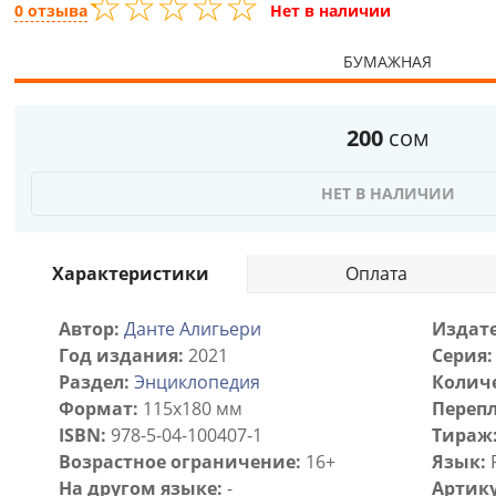
☆
★
☆
★
☆
★
☆
★
☆
★
0 отзыва
Нет в наличии
БУМАЖНАЯ
200
сом
НЕТ В НАЛИЧИИ
Характеристики
Оплата
Автор:
Данте Алигьери
Издате
Год издания:
2021
Серия:
Раздел:
Энциклопедия
Количе
Формат:
115x180 мм
Перепл
ISBN:
978-5-04-100407-1
Тираж
Возрастное ограничение:
16+
Язык:
На другом языке:
-
Артику