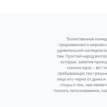
"Божественная комед
средневекового мировозз
удивительной наглядност
там. Простой народ воспр
которые, заметив прохо
сказала одна, – вот т
пребывающих там грешника
лицо его черно от дыма и 
споры о том, чем являет
познать непознаваемое, най