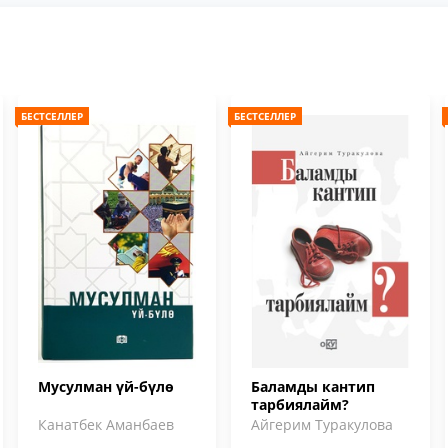
БЕСТСЕЛЛЕР
БЕСТСЕЛЛЕР
Мусулман үй-бүлө
Баламды кантип
тарбиялайм?
Канатбек Аманбаев
Айгерим Туракулова