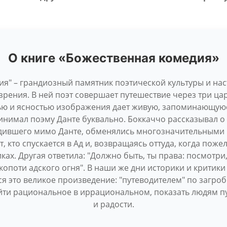
О книге «Божественная комедия»
ия" – грандиозный памятник поэтической культуры и на
рения. В ней поэт совершает путешествие через три цар
ью и ясностью изображения дает живую, запоминающую
инимал поэму Данте буквально. Боккаччо рассказывал о
дившего мимо Данте, обменялись многозначительными 
от, кто спускается в Ад и, возвращаясь оттуда, когда поже
х. Другая ответила: "Должно быть, ты права: посмотри, 
копоти адского огня". В наши же дни историки и критик
ся это великое произведение: "путеводителем" по загр
ти рациональное в иррациональном, показать людям пут
и радости.