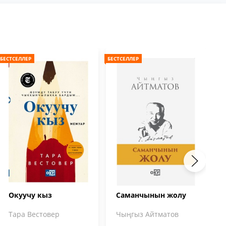
БЕСТСЕЛЛЕР
БЕСТСЕЛЛЕР
БЕС
Окуучу кыз
Саманчынын жолу
Тара Вестовер
Чыңгыз Айтматов