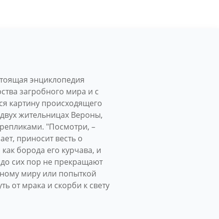
стоящая энциклопедия
ства загробного мира и с
ся картину происходящего
 двух жительницах Вероны,
репликами. "Посмотри, –
лает, приносит весть о
как борода его курчава, и
и до сих пор не прекращают
обному миру или попыткой
ь от мрака и скорби к свету