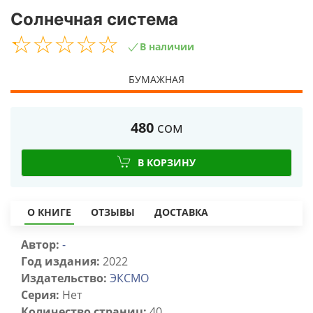
Солнечная система
☆
★
☆
★
☆
★
☆
★
☆
★
В наличии
БУМАЖНАЯ
480
сом
В КОРЗИНУ
О КНИГЕ
ОТЗЫВЫ
ДОСТАВКА
Автор:
-
Год издания:
2022
Издательство:
ЭКСМО
Серия:
Нет
Количество страниц:
40