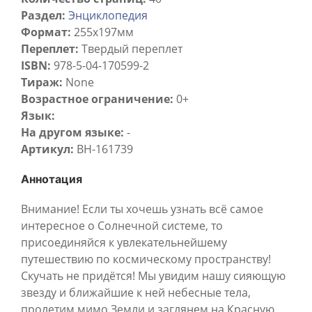
Раздел:
Энциклопедия
Формат:
255х197мм
Переплет:
Твердый переплет
ISBN:
978-5-04-170599-2
Тираж:
None
Возрастное ограничение:
0+
Язык:
На другом языке:
-
Артикул:
BH-161739
Аннотация
Внимание! Если ты хочешь узнать всё самое
интересное о Солнечной системе, то
присоединяйся к увлекательнейшему
путешествию по космическому пространству!
Скучать не придётся! Мы увидим нашу сияющую
звезду и ближайшие к ней небесные тела,
пролетим мимо Земли и заглянем на Красную