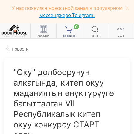
У нас появился новостной канал в популярном
мессенджере Telegram.
0
Каталог
Корзина
Поиск
Еще
Новости
"Оку" долбоорунун
алкагында, китеп окуу
маданиятын өнүктүрүүгө
багытталган VII
Республикалык китеп
окуу конкурсу СТАРТ