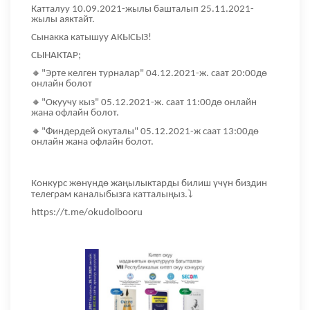
Катталуу 10.09.2021-жылы башталып 25.11.2021-
жылы аяктайт.
Сынакка катышуу АКЫСЫЗ!
СЫНАКТАР;
🔸
"Эрте келген турналар" 04.12.2021-ж. саат 20:00дө
онлайн болот
🔸
"Окуучу кыз" 05.12.2021-ж. саат 11:00дө онлайн
жана офлайн болот.
🔸
"Финдердей окуталы" 05.12.2021-ж саат 13:00дө
онлайн жана офлайн болот.
Конкурс жөнүндө жаңылыктарды билиш үчүн биздин
⤵
телеграм каналыбызга катталыңыз.
https://t.me/okudolbooru