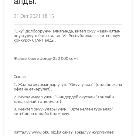
алды.
21 Окт 2021 18:15
"Оку" долбоорунун алкагында, китеп окуу маданиятын
өнүктүрүүгө багытталган VII Республикалык китеп окуу
конкурсу СТАРТ алды.
Жалпы байге фонду 250 000 сом!
Сынак
1. Жалпы окурмандар үчүн: "Окуучу кыз", (онлайн жана
офлайн өткөрүлөт),
2. Мугалимдер үчүн: "Финдердей окуталы" (онлайн
жана офлайн өткөрүлөт)
3. Мектеп окуучулары үчүн: "Эрте келген турналар"
китебинен онлайн болмокчу.
Катталуу www.oku.biz.kg сайты аркылуу жүргүзүлөт.