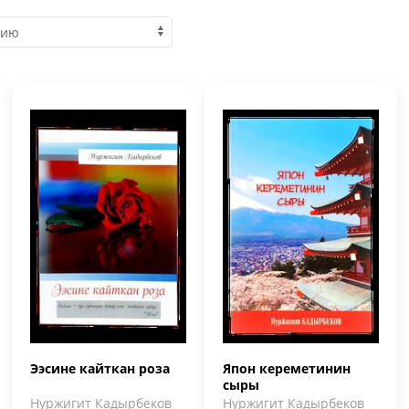
Ээсине кайткан роза
Япон кереметинин
сыры
Нуржигит Кадырбеков
Нуржигит Кадырбеков