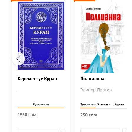
Кереметтүү Куран
Поллианна
-
Элинор Портер
Бумажная
Бумажная
Э. книга
Аудио
1550 сом
250 сом