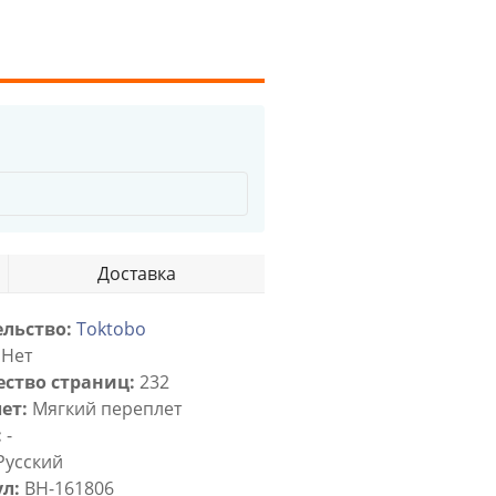
Доставка
льство:
Toktobo
Нет
ство страниц:
232
ет:
Мягкий переплет
:
-
Русский
л:
BH-161806