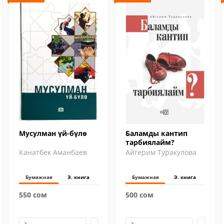
Мусулман үй-бүлө
Баламды кантип
тарбиялайм?
Канатбек Аманбаев
Айгерим Туракулова
Бумажная
Э. книга
Бумажная
Э. книга
550 сом
500 сом