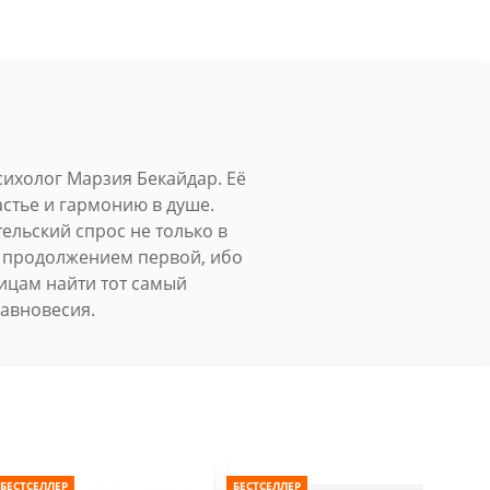
сихолог Марзия Бекайдар. Её
стье и гармонию в душе.
тельский спрос не только в
им продолжением первой, ибо
ицам найти тот самый
равновесия.
БЕСТСЕЛЛЕР
БЕСТСЕЛЛЕР
БЕС