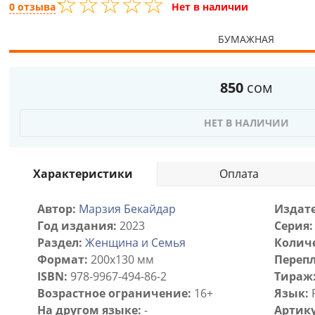
☆
★
☆
★
☆
★
☆
★
☆
★
0 отзыва
Нет в наличии
БУМАЖНАЯ
850
сом
НЕТ В НАЛИЧИИ
Характеристики
Оплата
Автор:
Марзия Бекайдар
Издате
Год издания:
2023
Серия:
Раздел:
Женщина и Семья
Количе
Формат:
200х130 мм
Перепл
ISBN:
978-9967-494-86-2
Тираж
Возрастное ограничение:
16+
Язык:
На другом языке:
-
Артику