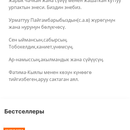
жарык чачкан жана сүйүү менен жашаткан куттуу
урпактын энеси. Биздин энебиз.
Урматтуу Пайгамбарыбыздын(с.а.в) жүрөгүнүн
жана нурунун бөлүкчөсү.
Сен ыймансын,сабырсың.
Тобокелдик,каниет,үнөмсүң.
Ар-намыссың,акылмандык жана сүйүүсүң.
Фатима-Кыялы менен көзүн күнөөгө
тийгизбеген,аруу сактаган аял.
Бестселлеры