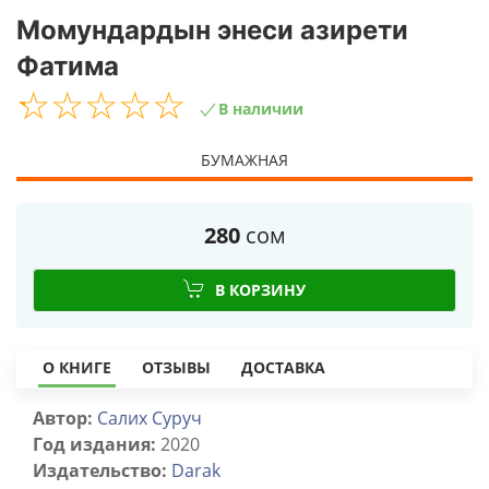
Момундардын энеси азирети
Фатима
☆
★
☆
★
☆
★
☆
★
☆
★
В наличии
БУМАЖНАЯ
280
сом
В КОРЗИНУ
О КНИГЕ
ОТЗЫВЫ
ДОСТАВКА
Автор:
Салих Суруч
Год издания:
2020
Издательство:
Darak