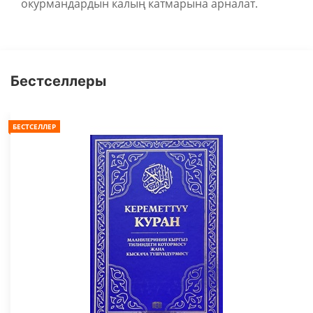
окурмандардын калың катмарына арналат.
Бестселлеры
БЕСТСЕЛЛЕР