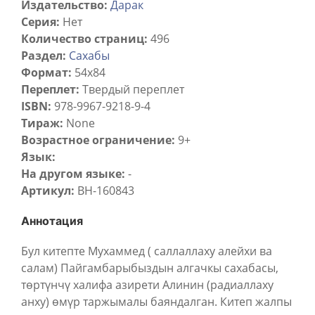
Издательство:
Дарак
Серия:
Нет
Количество страниц:
496
Раздел:
Сахабы
Формат:
54х84
Переплет:
Твердый переплет
ISBN:
978-9967-9218-9-4
Тираж:
None
Возрастное ограничение:
9+
Язык:
На другом языке:
-
Артикул:
BH-160843
Аннотация
Бул китепте Мухаммед ( саллаллаху алейхи ва
салам) Пайгамбарыбыздын алгачкы сахабасы,
төртүнчү халифа азирети Алинин (радиаллаху
анху) өмүр таржымалы баяндалган. Китеп жалпы