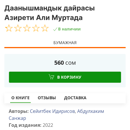
Даанышмандык дайрасы
Азирети Али Муртада
☆
★
☆
★
☆
★
☆
★
☆
★
В наличии
БУМАЖНАЯ
560
сом
В КОРЗИНУ
О КНИГЕ
ОТЗЫВЫ
ДОСТАВКА
Авторы:
Сейитбек Идирисов
,
Абдулхаким
Санжар
Год издания:
2022