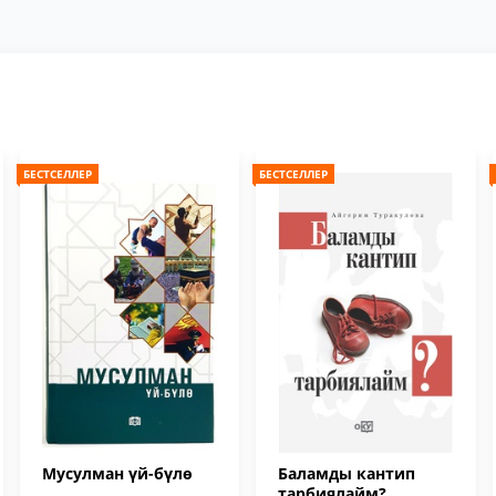
БЕСТСЕЛЛЕР
БЕСТСЕЛЛЕР
Мусулман үй-бүлө
Баламды кантип
тарбиялайм?