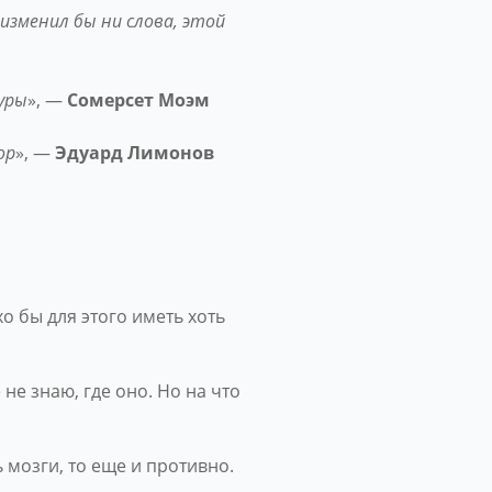
изменил бы ни слова, этой
уры
», —
Сомерсет Моэм
ор
», —
Эдуард Лимонов
о бы для этого иметь хоть
не знаю, где оно. Но на что
ь мозги, то еще и противно.