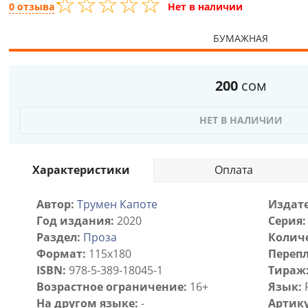
☆
★
☆
★
☆
★
☆
★
☆
★
0 отзыва
Нет в наличии
БУМАЖНАЯ
200
сом
НЕТ В НАЛИЧИИ
Характеристики
Оплата
Автор:
Трумен Капоте
Издате
Год издания:
2020
Серия:
Раздел:
Проза
Количе
Формат:
115х180
Перепл
ISBN:
978-5-389-18045-1
Тираж
Возрастное ограничение:
16+
Язык:
На другом языке:
-
Артику