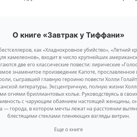
О книге «Завтрак у Тиффани»
бестселлеров, как «Хладнокровное убийство», «Летний кр
ля хамелеонов», входит в число крупнейших американск
аются две его классические повести: лирические «Голо
самое знаменитое произведение Капоте, прославленное в
роли, сыгравшей главную героиню повести Холли Голайтл
ской литературы. Эксцентричную, полную жизни Холли
и огнями бриллиантовых колье. Руководствуясь в свои
наивность с чарующим обаянием настоящей женщины, он
 — города, в котором мечты лежат на расстоянии вытя
блестящими стеклами пленяющих взгляды витрин.
Еще о книге