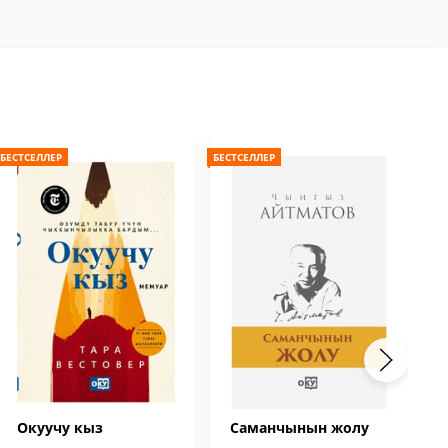
БЕСТСЕЛЛЕР
БЕСТСЕЛЛЕР
БЕС
Окуучу кыз
Саманчынын жолу