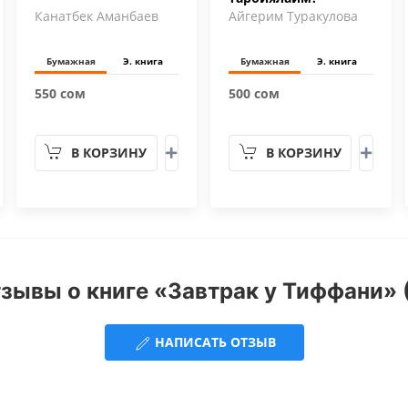
Канатбек Аманбаев
Айгерим Туракулова
Бумажная
Э. книга
Бумажная
Э. книга
550 сом
500 сом
В КОРЗИНУ
В КОРЗИНУ
зывы о книге «Завтрак у Тиффани» 
НАПИСАТЬ ОТЗЫВ