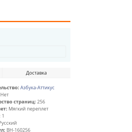
Доставка
льство:
Азбука-Аттикус
Нет
ство страниц:
256
ет:
Мягкий переплет
:
1
Русский
л:
BH-160256