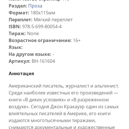
Раздел:
Проза
Формат:
180х115мм
Переплет:
Мягкий переплет
ISBN:
978-5-699-80054-4
Тираж:
None
Возрастное ограничение:
16+
Язык:
На другом языке:
-
Артикул:
BH-161604
Аннотация
Американский писатель, журналист и альпинист.
Среди наиболее известных его произведений —
книги «В диких условиях» и «В разреженном
воздухе». Сегодня Джон Кракауэр один из самых
влиятельных писателей в Америке, его книги
издаются многотысячными тиражами,
снимаются документальные и художественные