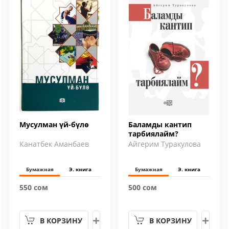
Мусулман үй-бүлө
Баламды кантип
тарбиялайм?
Канатбек Аманбаев
Айгерим Туракулова
Бумажная
Э. книга
Бумажная
Э. книга
550 сом
500 сом
В КОРЗИНУ
В КОРЗИНУ