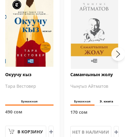
Окуучу кыз
Саманчынын жолу
Тара Вестовер
Чыңгыз Айтматов
Бумажная
Бумажная
Э. книга
490 сом
170 сом
В КОРЗИНУ
НЕТ В НАЛИЧИИ