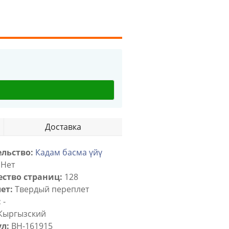
Доставка
льство:
Кадам басма үйү
Нет
ство страниц:
128
ет:
Твердый переплет
:
-
Кыргызский
л:
BH-161915