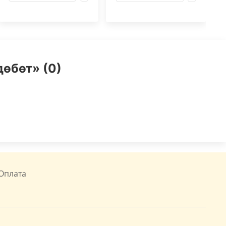
өбөт» (0)
Оплата