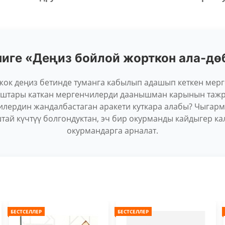
ниге «Деңиз бойлой жорткон ала-дө
ок деңиз бетинде туманга кабылып адашып кеткен мерг
аштары каткан мергенчилерди даанышман карынын тажр
илердин жандалбастаган аракети куткара алабы? Чыгар
тай күчтүү болгондуктан, эч бир окурманды кайдыгер ка
окурмандарга арналат.
БЕСТСЕЛЛЕР
БЕСТСЕЛЛЕР