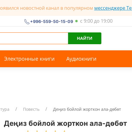
появился новостной канал в популярном
мессенджере Te
с 9:00 до 19:00
+996-559-50-15-09
НАЙТИ
Электронные книги
Аудиокниги
атура
Повесть
Деңиз бойлой жорткон ала-дөбөт
Деңиз бойлой жорткон ала-дөбөт