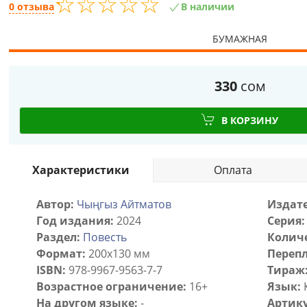
☆
★
☆
★
☆
★
☆
★
☆
★
0 отзыва
В наличии
БУМАЖНАЯ
330
сом
В КОРЗИНУ
Характеристики
Оплата
Автор:
Чыңгыз Айтматов
Издате
Год издания:
2024
Серия:
Раздел:
Повесть
Количе
Формат:
200х130 мм
Перепл
ISBN:
978-9967-9563-7-7
Тираж
Возрастное ограничение:
16+
Язык:
На другом языке:
-
Артику