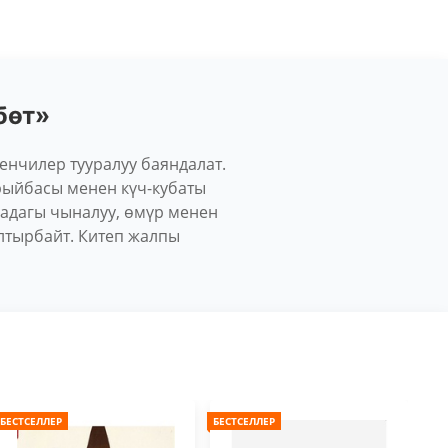
бөт»
енчилер тууралуу баяндалат.
ыйбасы менен күч-кубаты
мадагы чыналуу, өмүр менен
лтырбайт. Китеп жалпы
БЕСТСЕЛЛЕР
БЕСТСЕЛЛЕР
БЕС