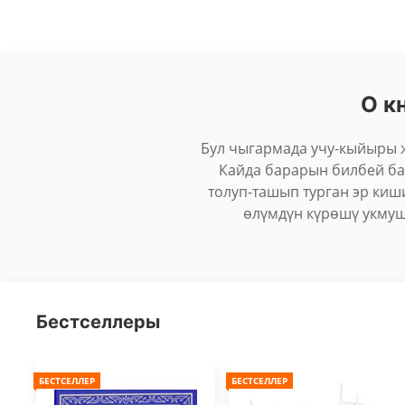
О к
Бул чыгармада учу-кыйыры ж
Кайда барарын билбей б
толуп-ташып турган эр киш
өлүмдүн күрөшү укмуш
Бестселлеры
БЕСТСЕЛЛЕР
БЕСТСЕЛЛЕР