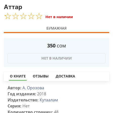
Аттар
☆
★
☆
★
☆
★
☆
★
☆
★
Нет в наличии
БУМАЖНАЯ
350
сом
НЕТ В НАЛИЧИИ
О КНИГЕ
ОТЗЫВЫ
ДОСТАВКА
Автор:
А. Орозова
Год издания:
2018
Издательство:
Кутаалам
Серия:
Нет
Количество страниц:
48