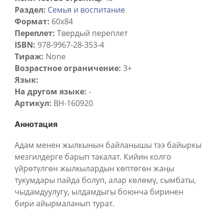
Раздел:
Семья и воспитание
Формат:
60х84
Переплет:
Твердый переплет
ISBN:
978-9967-28-353-4
Тираж:
None
Возрастное ограничение:
3+
Язык:
На другом языке:
-
Артикул:
BH-160920
Аннотация
Адам менен жылкынын байланышы тээ байыркы
мезгилдерге барып такалат. Кийин колго
үйрөтүлгөн жылкылардын көптөгөн жаңы
тукумдары пайда болуп, алар көлөмү, сымбаты,
чыдамдуулугу, ылдамдыгы боюнча биринен
бири айырмаланып турат.