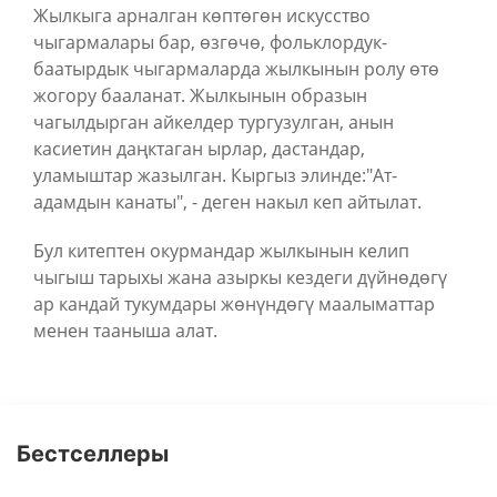
Жылкыга арналган көптөгөн искусство
чыгармалары бар, өзгөчө, фольклордук-
баатырдык чыгармаларда жылкынын ролу өтө
жогору бааланат. Жылкынын образын
чагылдырган айкелдер тургузулган, анын
касиетин даңктаган ырлар, дастандар,
уламыштар жазылган. Кыргыз элинде:"Ат-
адамдын канаты", - деген накыл кеп айтылат.
Бул китептен окурмандар жылкынын келип
чыгыш тарыхы жана азыркы кездеги дүйнөдөгү
ар кандай тукумдары жөнүндөгү маалыматтар
менен тааныша алат.
Бестселлеры