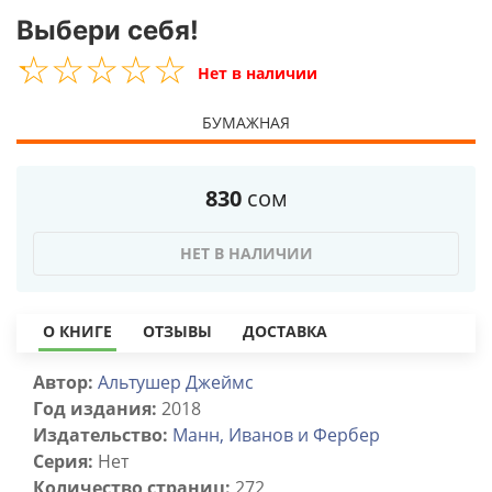
Выбери себя!
☆
★
☆
★
☆
★
☆
★
☆
★
Нет в наличии
БУМАЖНАЯ
830
сом
НЕТ В НАЛИЧИИ
О КНИГЕ
ОТЗЫВЫ
ДОСТАВКА
Автор:
Альтушер Джеймс
Год издания:
2018
Издательство:
Манн, Иванов и Фербер
Серия:
Нет
Количество страниц:
272