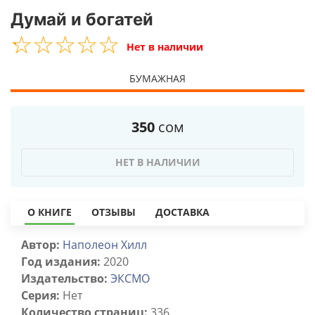
Думай и богатей
☆
★
☆
★
☆
★
☆
★
☆
★
Нет в наличии
БУМАЖНАЯ
350
сом
НЕТ В НАЛИЧИИ
О КНИГЕ
ОТЗЫВЫ
ДОСТАВКА
Автор:
Наполеон Хилл
Год издания:
2020
Издательство:
ЭКСМО
Серия:
Нет
Количество страниц:
336