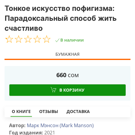
Тонкое искусство пофигизма:
Парадоксальный способ жить
счастливо
☆
★
☆
★
☆
★
☆
★
☆
★
В наличии
БУМАЖНАЯ
660
сом
В КОРЗИНУ
О КНИГЕ
ОТЗЫВЫ
ДОСТАВКА
Автор:
Марк Мэнсон (Mark Manson)
Год издания:
2021