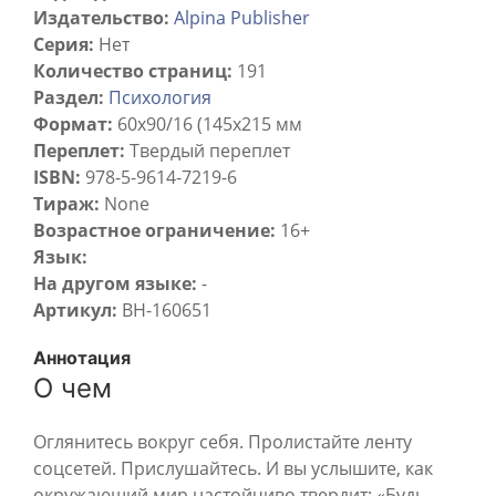
Издательство:
Alpina Publisher
Серия:
Нет
Количество страниц:
191
Раздел:
Психология
Формат:
60x90/16 (145х215 мм
Переплет:
Твердый переплет
ISBN:
978-5-9614-7219-6
Тираж:
None
Возрастное ограничение:
16+
Язык:
На другом языке:
-
Артикул:
BH-160651
Аннотация
О чем
Оглянитесь вокруг себя. Пролистайте ленту
соцсетей. Прислушайтесь. И вы услышите, как
окружающий мир настойчиво твердит: «Будь