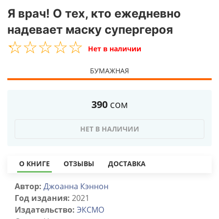
Я врач! О тех, кто ежедневно
надевает маску супергероя
☆
★
☆
★
☆
★
☆
★
☆
★
Нет в наличии
БУМАЖНАЯ
390
сом
НЕТ В НАЛИЧИИ
О КНИГЕ
ОТЗЫВЫ
ДОСТАВКА
Автор:
Джоанна Кэннон
Год издания:
2021
Издательство:
ЭКСМО