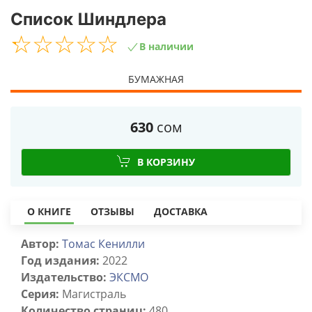
Список Шиндлера
☆
★
☆
★
☆
★
☆
★
☆
★
В наличии
БУМАЖНАЯ
630
сом
В КОРЗИНУ
О КНИГЕ
ОТЗЫВЫ
ДОСТАВКА
Автор:
Томас Кенилли
Год издания:
2022
Издательство:
ЭКСМО
Серия:
Магистраль
Количество страниц:
480