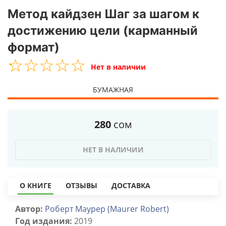
Метод кайдзен Шаг за шагом к
достижению цели (карманный
формат)
☆
★
☆
★
☆
★
☆
★
☆
★
Нет в наличии
БУМАЖНАЯ
280
сом
НЕТ В НАЛИЧИИ
О КНИГЕ
ОТЗЫВЫ
ДОСТАВКА
Автор:
Роберт Маурер (Maurer Robert)
Год издания:
2019