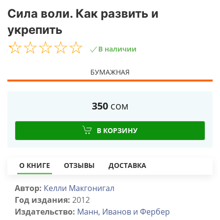
Сила воли. Как развить и
укрепить
☆
★
☆
★
☆
★
☆
★
☆
★
В наличии
БУМАЖНАЯ
350
сом
В КОРЗИНУ
О КНИГЕ
ОТЗЫВЫ
ДОСТАВКА
Автор:
Келли Макгонигал
Год издания:
2012
Издательство:
Манн, Иванов и Фербер