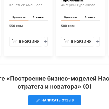
тарбиялайм?
Канатбек Аманбаев
Айгерим Туракулова
Бумажная
Э. книга
Бумажная
Э. книга
550 сом
500 сом
В КОРЗИНУ
В КОРЗИНУ
ге «Построение бизнес-моделей Нас
стратега и новатора» (0)
НАПИСАТЬ ОТЗЫВ