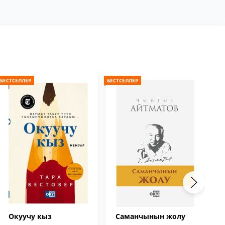
БЕСТСЕЛЛЕР
БЕСТСЕЛЛЕР
БЕС
Окуучу кыз
Саманчынын жолу