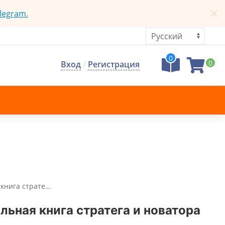
legram.
0
0
Вход
/
Регистрация
 книга страте…
ьная книга стратега и новатора