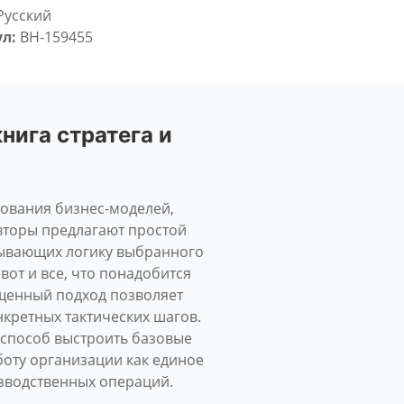
Русский
л:
BH-159455
нига стратега и
ования бизнес-моделей,
Авторы предлагают простой
рывающих логику выбранного
от и все, что понадобится
ощенный подход позволяет
кретных тактических шагов.
способ выстроить базовые
боту организации как единое
изводственных операций.