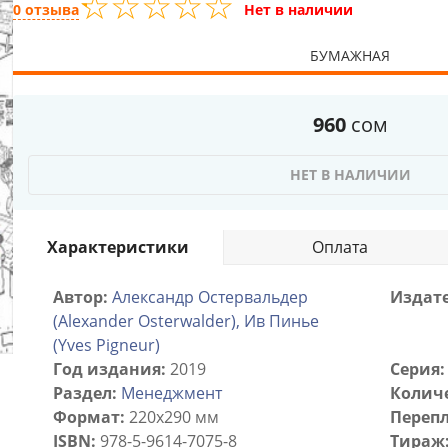
☆
★
☆
★
☆
★
☆
★
☆
★
0 отзыва
Нет в наличии
БУМАЖНАЯ
960
сом
НЕТ В НАЛИЧИИ
Характеристики
Оплата
Автор:
Александр Остервальдер
Издате
(Alexander Osterwalder), Ив Пинье
(Yves Pigneur)
Год издания:
2019
Серия:
Раздел:
Менеджмент
Количе
Формат:
220х290 мм
Перепл
ISBN:
978-5-9614-7075-8
Тираж