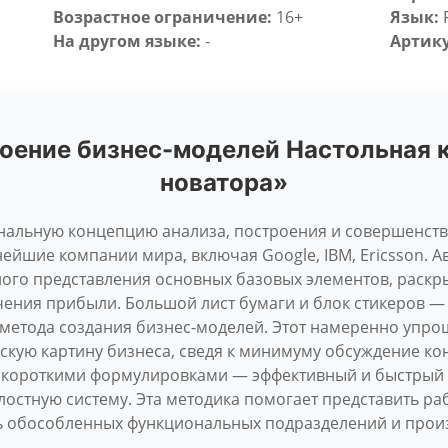
Возрастное ограничение:
16+
Язык:
На другом языке:
-
Артику
оение бизнес-моделей Настольная к
новатора»
инальную концепцию анализа, построения и совершенств
ейшие компании мира, включая Google, IBM, Ericsson. 
ного представления основных базовых элементов, раск
ения прибыли. Большой лист бумаги и блок стикеров — в
 метода создания бизнес-моделей. Этот намеренно упр
скую картину бизнеса, сведя к минимуму обсуждение кон
с короткими формулировками — эффективный и быстрый 
лостную систему. Эта методика помогает представить ра
ть обособленных функциональных подразделений и про