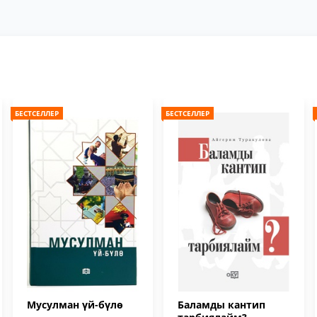
БЕСТСЕЛЛЕР
БЕСТСЕЛЛЕР
Мусулман үй-бүлө
Баламды кантип