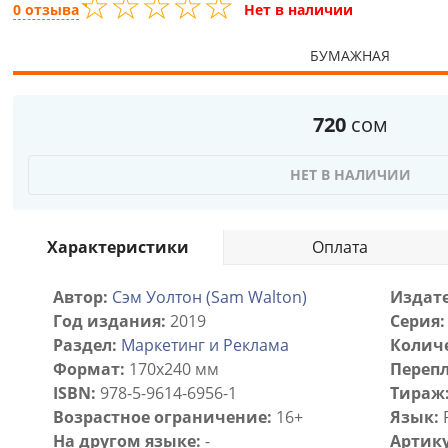
☆
★
☆
★
☆
★
☆
★
☆
★
0 отзыва
Нет в наличии
БУМАЖНАЯ
720
сом
НЕТ В НАЛИЧИИ
Характеристики
Оплата
Автор:
Сэм Уолтон (Sam Walton)
Издате
Год издания:
2019
Серия:
Раздел:
Маркетинг и Реклама
Количе
Формат:
170х240 мм
Перепл
ISBN:
978-5-9614-6956-1
Тираж
Возрастное ограничение:
16+
Язык:
На другом языке:
-
Артику