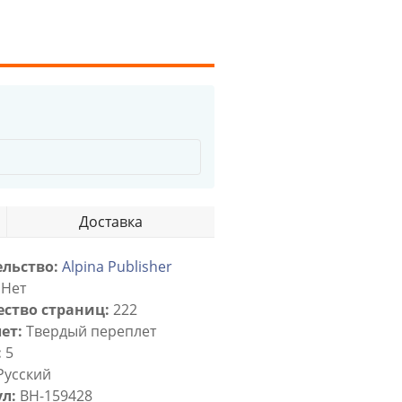
Доставка
льство:
Alpina Publisher
Нет
ство страниц:
222
ет:
Твердый переплет
:
5
Русский
л:
BH-159428