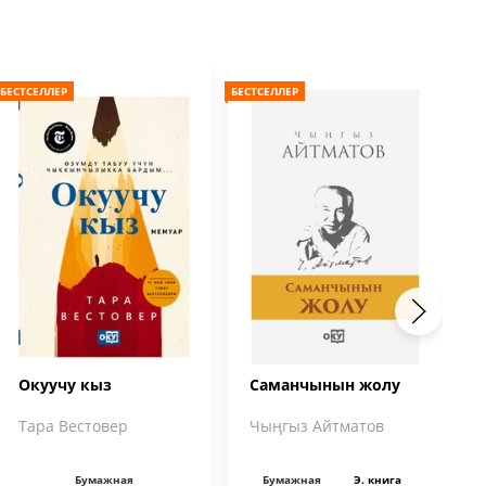
БЕСТСЕЛЛЕР
БЕСТСЕЛЛЕР
БЕС
Окуучу кыз
Саманчынын жолу
Тара Вестовер
Чыңгыз Айтматов
Бумажная
Бумажная
Э. книга