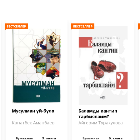
БЕСТСЕЛЛЕР
БЕСТСЕЛЛЕР
Мусулман үй-бүлө
Баламды кантип
тарбиялайм?
Канатбек Аманбаев
Айгерим Туракулова
Бумажная
Э. книга
Бумажная
Э. книга