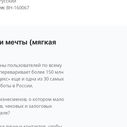
Русский
л:
BH-160067
и мечты (мягкая
оны пользователей по всему
 переваривает более 150 млн
декс» еще и одна из 30 самых
боты в России.
изнесменов, о котором мало
ов, чековых и залоговых
деле?
ки личных контактов, чтобы