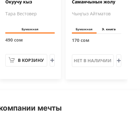
Окуучу кыз
Саманчынын жолу
Тара Вестовер
Чыңгыз Айтматов
Бумажная
Бумажная
Э. книга
490 сом
170 сом
В КОРЗИНУ
НЕТ В НАЛИЧИИ
 компании мечты