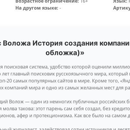
Возрастное ограничение:
16+
Язык:
На другом языке:
-
Артику
с Воложа История создания компани
обложка)»
я поисковая система, удобство которой оценили милли
го лет главный поисковик русскоязычного мира, который
топ-20 самых популярных сайтов в мире. Кроме того, «Ян
 компаний мира и одно из самых желанных мест для ра
адий Волож — один из немногих публичных российских б
 молва такова: этот парень сам себя создал, без кредит
ионов, афер и протекционизма. Как все было на самом 
ьный журналист, задействовал сотни источников и десят