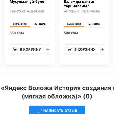
Мусулман үй-бүлө
Баламды кантип
тарбиялайм?
Канатбек Аманбаев
Айгерим Туракулова
Бумажная
Э. книга
Бумажная
Э. книга
550 сом
500 сом
В КОРЗИНУ
В КОРЗИНУ
 «Яндекс Воложа История создания
(мягкая обложка)» (0)
НАПИСАТЬ ОТЗЫВ