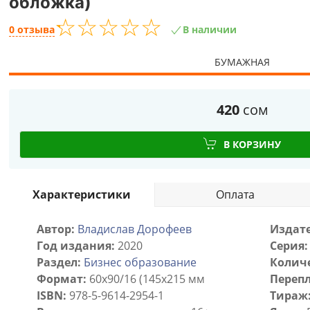
обложка)
☆
★
☆
★
☆
★
☆
★
☆
★
0 отзыва
В наличии
БУМАЖНАЯ
420
сом
В КОРЗИНУ
Характеристики
Оплата
Автор:
Владислав Дорофеев
Издате
Год издания:
2020
Серия:
Раздел:
Бизнес образование
Количе
Формат:
60x90/16 (145х215 мм
Перепл
ISBN:
978-5-9614-2954-1
Тираж