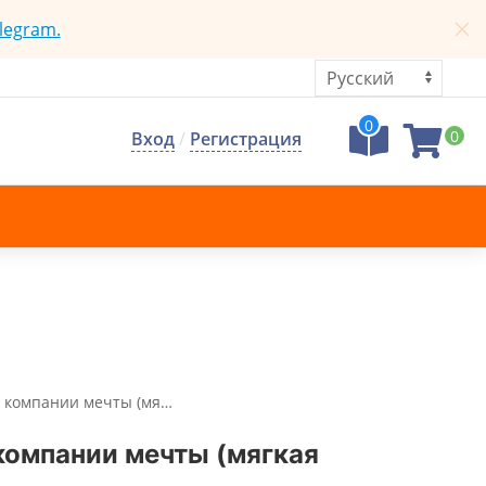
legram.
0
0
Вход
/
Регистрация
я компании мечты (мя…
компании мечты (мягкая