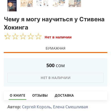
Чему я могу научиться у Стивена
Хокинга
☆
★
☆
★
☆
★
☆
★
☆
★
Нет в наличии
БУМАЖНАЯ
500
сом
НЕТ В НАЛИЧИИ
О КНИГЕ
ОТЗЫВЫ
ДОСТАВКА
Автор:
Сергей Король, Елена Смешливая