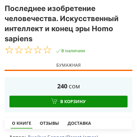
Последнее изобретение
человечества. Искусственный
интеллект и конец эры Homo
sapiens
☆
★
☆
★
☆
★
☆
★
☆
★
В наличии
БУМАЖНАЯ
240
сом
В КОРЗИНУ
О КНИГЕ
ОТЗЫВЫ
ДОСТАВКА