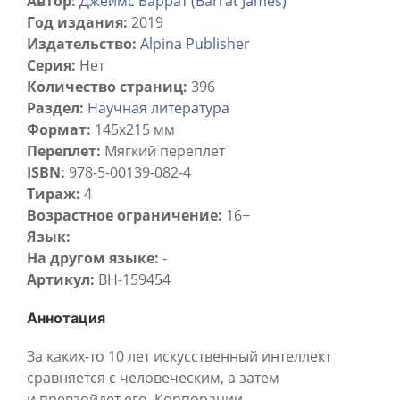
Автор:
Джеймс Баррат (Barrat James)
Год издания:
2019
Издательство:
Alpina Publisher
Серия:
Нет
Количество страниц:
396
Раздел:
Научная литература
Формат:
145х215 мм
Переплет:
Мягкий переплет
ISBN:
978-5-00139-082-4
Тираж:
4
Возрастное ограничение:
16+
Язык:
На другом языке:
-
Артикул:
BH-159454
Аннотация
За каких-то 10 лет искусственный интеллект
сравняется с человеческим, а затем
и превзойдет его. Корпорации