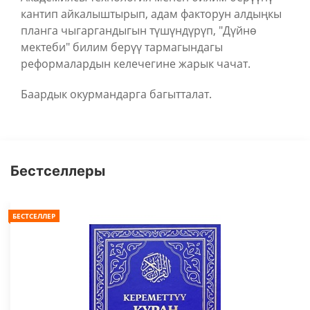
кантип айкалыштырып, адам факторун алдыңкы
планга чыгаргандыгын түшүндүрүп, "Дүйнө
мектеби" билим берүү тармагындагы
реформалардын келечегине жарык чачат.
Баардык окурмандарга багытталат.
Бестселлеры
БЕСТСЕЛЛЕР