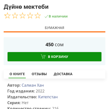
Дүйнө мектеби
☆
★
☆
★
☆
★
☆
★
☆
★
В наличии
БУМАЖНАЯ
450
сом
В КОРЗИНУ
О КНИГЕ
ОТЗЫВЫ
ДОСТАВКА
Автор:
Салман Хан
Год издания:
2022
Издательство:
Китепстан
Серия:
Нет
Количество страниц:
216