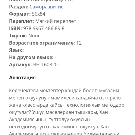
Раздел:
Саморазвитие
Формат:
56х84
Переплет:
Мягкий переплет
ISBN:
978-9967-486-89-8
Тираж:
None
Возрастное ограничение:
12+
Язык:
На другом языке:
-
Артикул:
BH-160820
Аннотация
Келечектеги мектептер кандай болот, мугалим
менен окуучунун мамилеси кандайча өзгөрүлөт
жана класстарда кайсы технологиялык методдор
окутулат? Ушул маселерден тышкары, Хан
Академиясынын түптөлүү окуясын
негиздөөчүнүн өз калеминен окуйсуз. Хан
Академиясы технология менен билим берүүнү