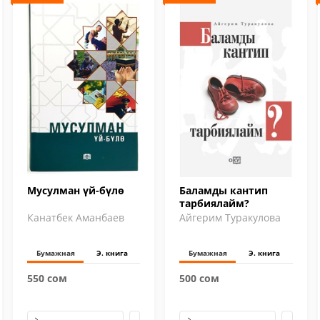
Мусулман үй-бүлө
Баламды кантип
тарбиялайм?
Канатбек Аманбаев
Айгерим Туракулова
Бумажная
Э. книга
Бумажная
Э. книга
550 сом
500 сом