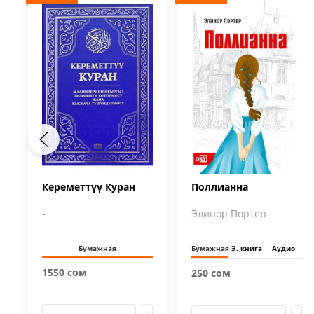
Кереметтүү Куран
Поллианна
-
Элинор Портер
Бумажная
Бумажная
Э. книга
Аудио
1550 сом
250 сом