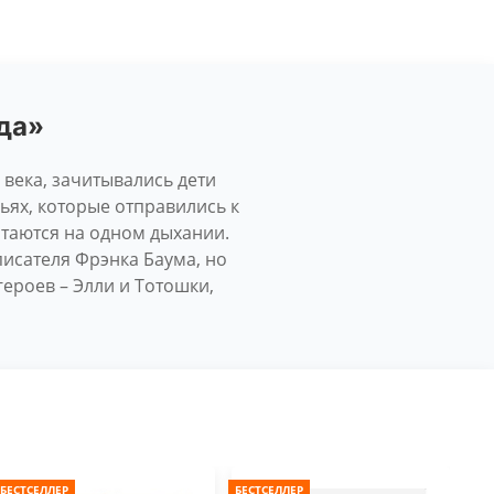
да»
века, зачитывались дети
ьях, которые отправились к
итаются на одном дыхании.
писателя Фрэнка Баума, но
роев – Элли и Тотошки,
БЕСТСЕЛЛЕР
БЕСТСЕЛЛЕР
БЕС