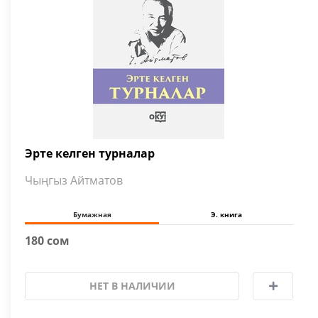
Эрте келген турналар
Чыңгыз Айтматов
Бумажная
Э. книга
180 сом
НЕТ В НАЛИЧИИ