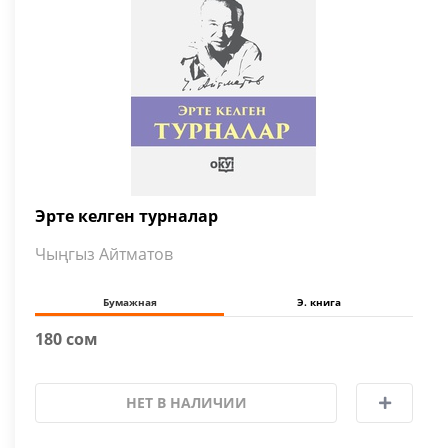
Эрте келген турналар
Чыңгыз Айтматов
Бумажная
Э. книга
180 сом
НЕТ В НАЛИЧИИ