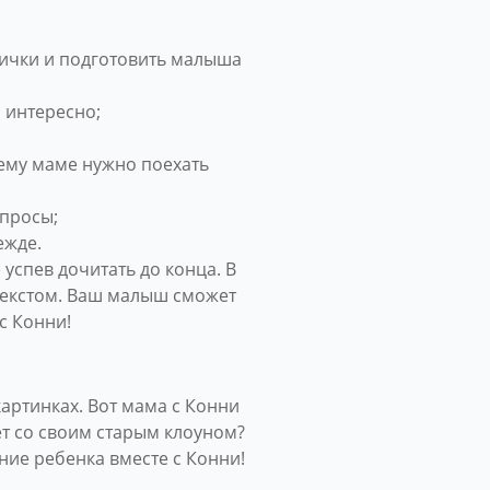
рички и подготовить малыша
 интересно;
чему маме нужно поехать
опросы;
ежде.
успев дочитать до конца. В
 текстом. Ваш малыш сможет
с Конни!
артинках. Вот мама с Конни
ет со своим старым клоуном?
ние ребенка вместе с Конни!