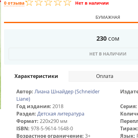
☆
★
☆
★
☆
★
☆
★
☆
★
0 отзыва
Нет в наличии
БУМАЖНАЯ
230
сом
НЕТ В НАЛИЧИИ
Характеристики
Оплата
Автор:
Лиана Шнайдер (Schneider
Издате
Liane)
Год издания:
2018
Серия:
Раздел:
Детская литература
Количе
Формат:
220х290 мм
Перепл
ISBN:
978-5-9614-1648-0
Тираж
Возрастное ограничение:
3+
Язык: