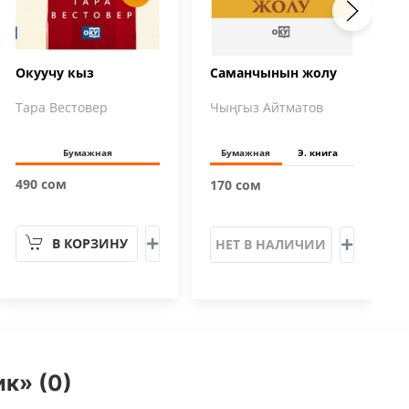
Окуучу кыз
Саманчынын жолу
Тара Вестовер
Чыңгыз Айтматов
Бумажная
Бумажная
Э. книга
490 сом
170 сом
В КОРЗИНУ
НЕТ В НАЛИЧИИ
к» (0)