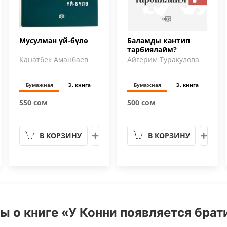
Мусулман үй-бүлө
Баламды кантип
тарбиялайм?
Канатбек Аманбаев
Айгерим Туракулова
Бумажная
Э. книга
Бумажная
Э. книга
550 сом
500 сом
В КОРЗИНУ
В КОРЗИНУ
ы о книге «У Конни появляется брати