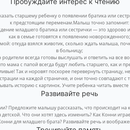
Пробуждайте интерес к чтению
казать старшему ребенку о появлении братика или сест
к предстоящим переменам.Малыш точно запомнит:
дение младшего братика или сестрички — это здорово и
как в семье готовятся к появлению новорожденного;
амой: откуда взялся животик, сколько ждать малыша, по
в больницу;
о родители всегда готовы выслушать и ответить на все в
что мама с папой всегда будут любить старшего, как и пр
вые! Так и норовят поскорее перевернуть страницу, не 
страции на каждой страничке, и они точно совпадают с
ывать историю с картинок. Учите ребенка читать вместе 
Развивайте речь
и? Предложите малышу рассказать, что происходит на к
детской. Что они хотят здесь изменить? Как Конни игра
Конни для младшего брата? Развивайте речь и воображе
Тренируйте память