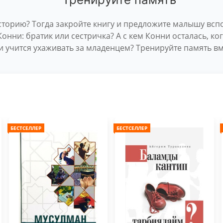
торию? Тогда закройте книгу и предложите малышу вспо
Конни: братик или сестричка? А с кем Конни осталась, ко
и учится ухаживать за младенцем? Тренируйте память вм
БЕСТСЕЛЛЕР
БЕСТСЕЛЛЕР