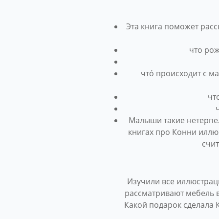
Эта книга поможет расс
что рож
чтó происходит с м
чт
Малыши такие нетерпели
книгах про Конни иллю
счит
Изучили все иллюстраци
рассматривают мебель в 
Какой подарок сделала 