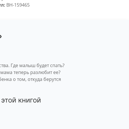
л:
BH-159465
»
тва. Где малыш будет спать?
и мама теперь разлюбит ее?
нка о том, откуда берутся
 этой книгой